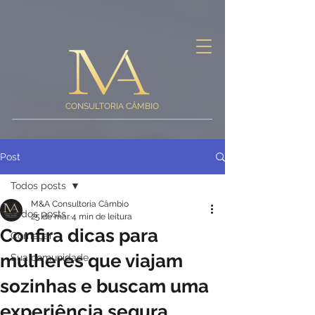
CONSULTORIA CÂMBIO
Post
Todos posts
M&A Consultoria Câmbio
Todos posts
25 de mar.
4 min de leitura
Confira dicas para
Começar
mulheres que viajam
Sua comunidade
sozinhas e buscam uma
experiência segura.