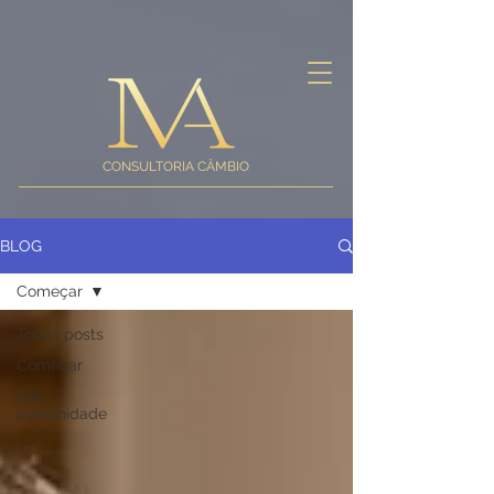
CONSULTORIA CÂMBIO
BLOG
Começar
Todos posts
Começar
Sua
comunidade