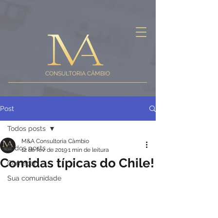
CONSULTORIA CÂMBIO
Post
Todos posts
M&A Consultoria Câmbio
Todos posts
12 de fev. de 2019
1 min de leitura
Comidas típicas do Chile!
Começar
Sua comunidade