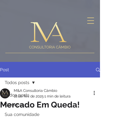
CONSULTORIA CÂMBIO
Post
Todos posts
M&A Consultoria Câmbio
Todos posts
18 de fev. de 2025
1 min de leitura
Mercado Em Queda!
Começar
Sua comunidade